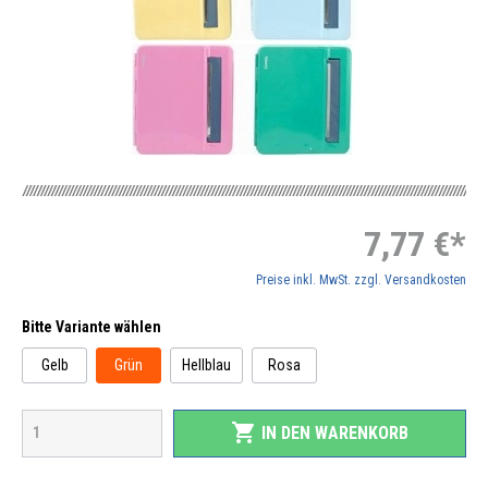
7,77 €*
Preise inkl. MwSt. zzgl. Versandkosten
Bitte Variante wählen
Gelb
Grün
Hellblau
Rosa
shopping_cart
IN DEN WARENKORB