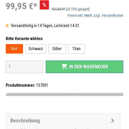
99,95 €*
%
131,04 €*
(23.73% gespart)
Preise inkl. MwSt. zzgl. Versandkosten
Versandfertig in 14 Tagen, Lieferzeit 14-21
Bitte Variante wählen
Rot
Schwarz
Silber
Titan
shopping_cart
IN DEN WARENKORB
Produktnummer:
157001
Beschreibung