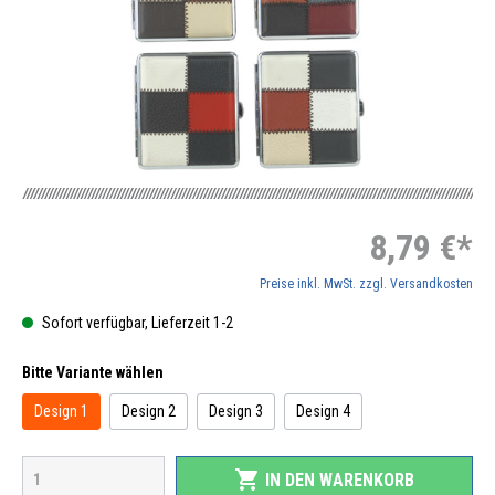
8,79 €*
Preise inkl. MwSt. zzgl. Versandkosten
Sofort verfügbar, Lieferzeit 1-2
Bitte Variante wählen
Design 1
Design 2
Design 3
Design 4
shopping_cart
IN DEN WARENKORB