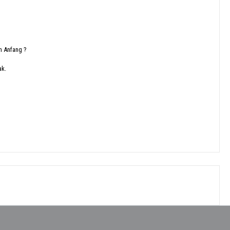
am Anfang ?
ak.