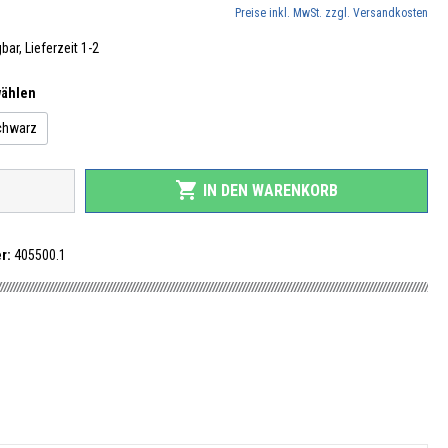
Preise inkl. MwSt. zzgl. Versandkosten
ar, Lieferzeit 1-2
wählen
chwarz
shopping_cart
IN DEN WARENKORB
r:
405500.1