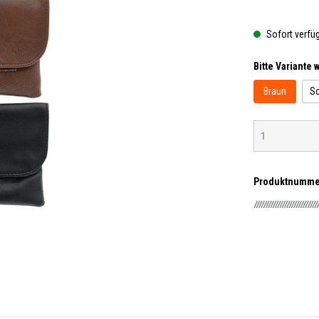
Sofort verfügb
Bitte Variante 
Braun
S
Produktnumme