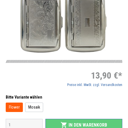
13,90 €*
Preise inkl. MwSt. zzgl. Versandkosten
Bitte Variante wählen
Flower
Mosaik
shopping_cart
IN DEN WARENKORB