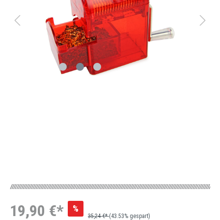
19,90 €*
%
35,24 €*
(43.53% gespart)