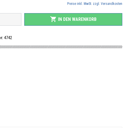
Preise inkl. MwSt. zzgl. Versandkosten
shopping_cart
IN DEN WARENKORB
r:
4742