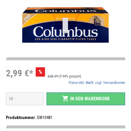
2,99 €*
%
3,32 €*
(9.94% gespart)
Preise inkl. MwSt. zzgl. Versandkosten
shopping_cart
IN DEN WARENKORB
Produktnummer:
SW10481